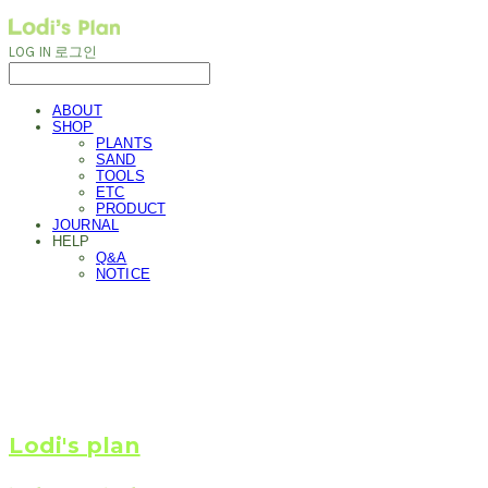
LOG IN
로그인
ABOUT
SHOP
PLANTS
SAND
TOOLS
ETC
PRODUCT
JOURNAL
HELP
Q&A
NOTICE
Lodi's plan