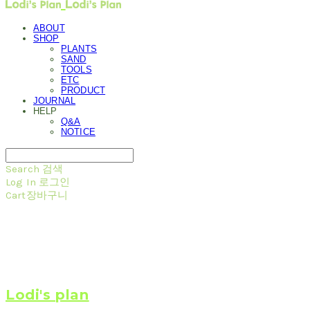
ABOUT
SHOP
PLANTS
SAND
TOOLS
ETC
PRODUCT
JOURNAL
HELP
Q&A
NOTICE
Search
검색
Log In
로그인
Cart
장바구니
Lodi's plan