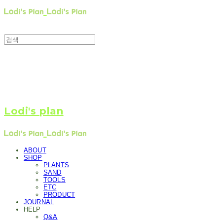
Lodi's plan
ABOUT
SHOP
PLANTS
SAND
TOOLS
ETC
PRODUCT
JOURNAL
HELP
Q&A