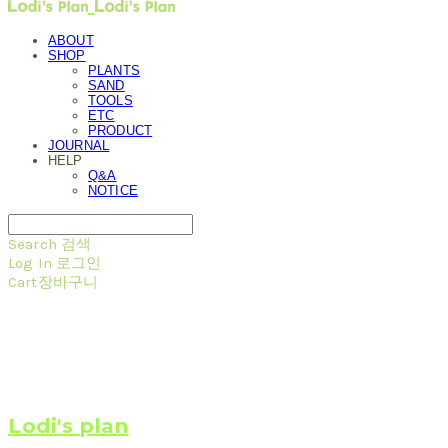
ABOUT
SHOP
PLANTS
SAND
TOOLS
ETC
PRODUCT
JOURNAL
HELP
Q&A
NOTICE
Search
검색
Log In
로그인
Cart
장바구니
Lodi's plan