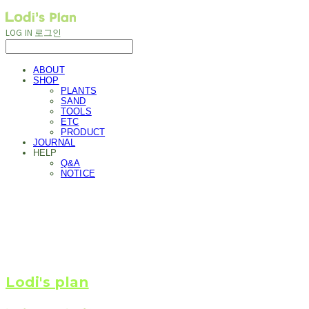
LOG IN
로그인
ABOUT
SHOP
PLANTS
SAND
TOOLS
ETC
PRODUCT
JOURNAL
HELP
Q&A
NOTICE
Lodi's plan